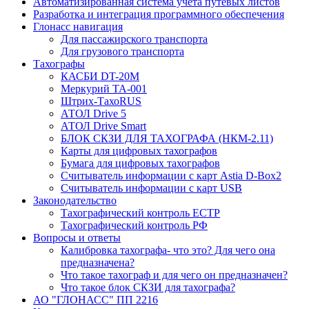
Автоматизированная система учета путевых листов
Разработка и интеграция программного обеспечения
Глонасс навигация
Для пассажирского транспорта
Для грузового транспорта
Тахографы
КАСБИ DT-20М
Меркурий ТА-001
Штрих-ТахоRUS
АТОЛ Drive 5
АТОЛ Drive Smart
БЛОК СКЗИ ДЛЯ ТАХОГРАФА (НКМ-2.11)
Карты для цифровых тахографов
Бумага для цифровых тахографов
Считыватель информации с карт Astia D-Box2
Считыватель информации с карт USB
Законодательство
Тахографический контроль ЕСТР
Тахографический контроль РФ
Вопросы и ответы
Калибровка тахографа- что это? Для чего она
предназначена?
Что такое тахограф и для чего он предназначен?
Что такое блок СКЗИ для тахографа?
АО "ГЛОНАСС" ПП 2216