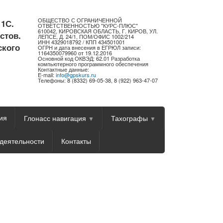
ОБЩЕСТВО С ОГРАНИЧЕННОЙ
 1С.
ОТВЕТСТВЕННОСТЬЮ "КУРС-ПЛЮС"
610042, КИРОВСКАЯ ОБЛАСТЬ, Г. КИРОВ, УЛ.
стов.
ЛЕПСЕ, Д. 24/1, ПОМ/ОФИС 1002/214
ИНН 4329018792 / КПП 434501001
ского
ОГРН и дата внесения в ЕГРЮЛ записи:
1164350079960 от 19.12.2016
Основной код ОКВЭД: 62.01 Разработка
компьютерного программного обеспечения
Контактные данные:
E-mail:
info@gpskurs.ru
Телефоны: 8 (8332) 69-05-38, 8 (922) 963-47-07
ия
Глонасс навигация
Тахографы
деятельности
Контакты