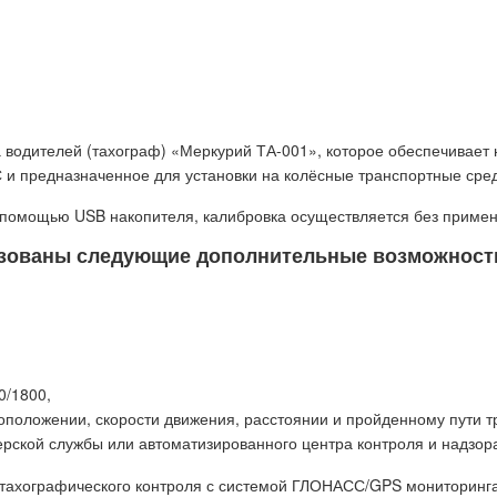
а водителей (тахограф) «Меркурий ТА-001», которое обеспечивае
и предназначенное для установки на колёсные транспортные средс
с помощью USB накопителя, калибровка осуществляется без приме
изованы следующие дополнительные возможност
0/1800,
оложении, скорости движения, расстоянии и пройденному пути тр
ерской службы или автоматизированного центра контроля и надзор
 тахографического контроля с системой ГЛОНАСС/GPS мониторинга