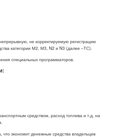
т непрерывную, не корректируемую регистрацию
тва категории М2, М3, N2 и N3 (далее –ТС).
нения специальных программаторов.
и:
анспортным средством, расход топлива и т.д. на
а.
, что экономит денежные средства владельцев