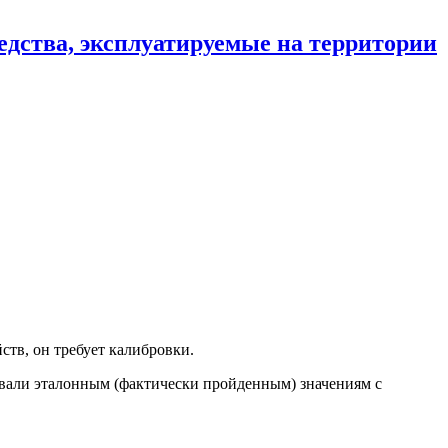
40 "Об утверждении требований к тахографам, устанавливаемым
едства, эксплуатируемые на территории
тории Российской Федерации на 26.03.2021 г.
тв, он требует калибровки.
овали эталонным (фактически пройденным) значениям с