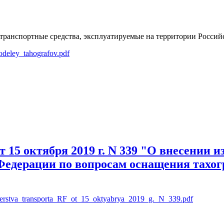
транспортные средства, эксплуатируемые на территории Российс
modeley_tahografov.pdf
 15 октября 2019 г. N 339 "О внесении 
Федерации по вопросам оснащения тахог
nisterstva_transporta_RF_ot_15_oktyabrya_2019_g._N_339.pdf
ря 2019 г. N 339 "О внесении изменений в отдельные приказы 