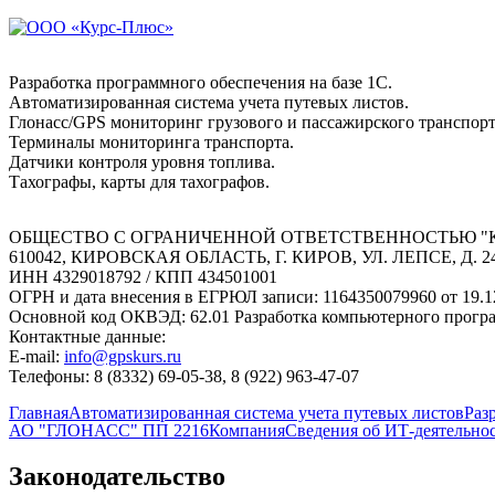
Разработка программного обеспечения на базе 1С.
Автоматизированная система учета путевых листов.
Глонасс/GPS мониторинг грузового и пассажирского транспорт
Терминалы мониторинга транспорта.
Датчики контроля уровня топлива.
Тахографы, карты для тахографов.
ОБЩЕСТВО С ОГРАНИЧЕННОЙ ОТВЕТСТВЕННОСТЬЮ "
610042, КИРОВСКАЯ ОБЛАСТЬ, Г. КИРОВ, УЛ. ЛЕПСЕ, Д. 2
ИНН 4329018792 / КПП 434501001
ОГРН и дата внесения в ЕГРЮЛ записи: 1164350079960 от 19.1
Основной код ОКВЭД: 62.01 Разработка компьютерного прогр
Контактные данные:
E-mail:
info@gpskurs.ru
Телефоны: 8 (8332) 69-05-38, 8 (922) 963-47-07
Главная
Автоматизированная система учета путевых листов
Раз
АО "ГЛОНАСС" ПП 2216
Компания
Сведения об ИТ-деятельно
Законодательство