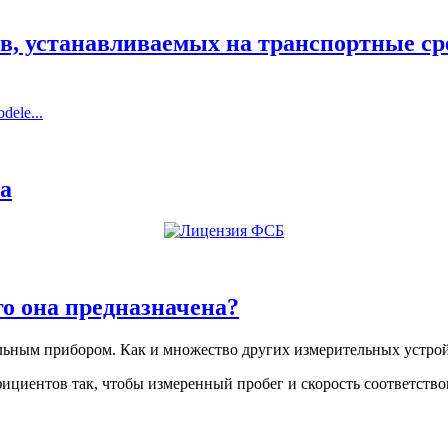
истерства транспорта Российской Федерации от 28.10.2020 № 4
спортных средств, оснащаемых тахографами..
ов, устанавливаемых на транспортные ср
dele...
вливаемых на транспортные средства, эксплуатируемые на терри
а
го она предназначена?
льным прибором. Как и множество других измерительных устройс
ициентов так, чтобы измеренный пробег и скорость соответств