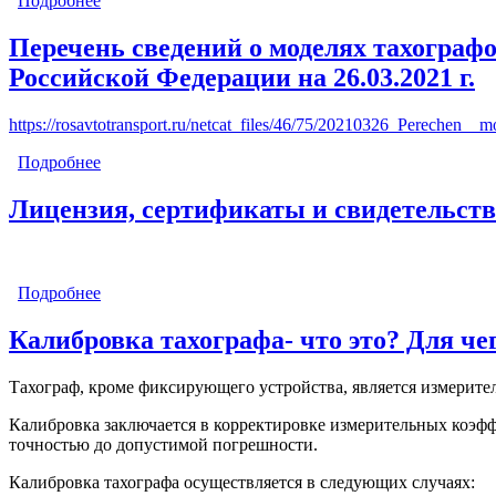
Подробнее
о Приказ Министерства транспорта РФ Приказ Мин
на транспортные средства, категорий и видов тран
Перечень сведений о моделях тахограф
Российской Федерации на 26.03.2021 г.
https://rosavtotransport.ru/netcat_files/46/75/20210326_Perechen__mo
Подробнее
о Перечень сведений о моделях тахографов, устана
Лицензия, сертификаты и свидетельств
Подробнее
о Лицензия, сертификаты и свидетельства
Калибровка тахографа- что это? Для че
Тахограф, кроме фиксирующего устройства, является измерите
Калибровка заключается в корректировке измерительных коэфф
точностью до допустимой погрешности.
Калибровка тахографа осуществляется в следующих случаях: