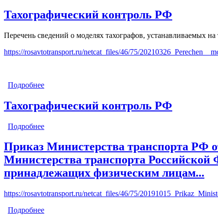
Тахографический контроль РФ
Перечень сведений о моделях тахографов, устанавливаемых на 
https://rosavtotransport.ru/netcat_files/46/75/20210326_Perechen__
Подробнее
о Тахографический контроль РФ
Тахографический контроль РФ
Подробнее
о Тахографический контроль РФ
Приказ Министерства транспорта РФ от
Министерства транспорта Российской 
принадлежащих физическим лицам...
https://rosavtotransport.ru/netcat_files/46/75/20191015_Prikaz_Mi
Подробнее
о Приказ Министерства транспорта РФ от 15 октяб