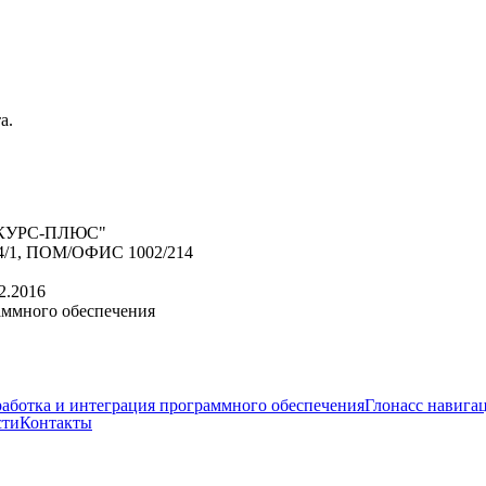
а.
КУРС-ПЛЮС"
4/1, ПОМ/ОФИС 1002/214
2.2016
аммного обеспечения
работка и интеграция программного обеспечения
Глонасс навига
сти
Контакты