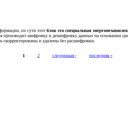
дназначена?
ормации, по сути этот
блок это специальная энергонезависи
я производит шифровку и дешифровку данных на основании ци
ть скорректированы и удалены без расшифровки.
1
2
следующая ›
последняя »