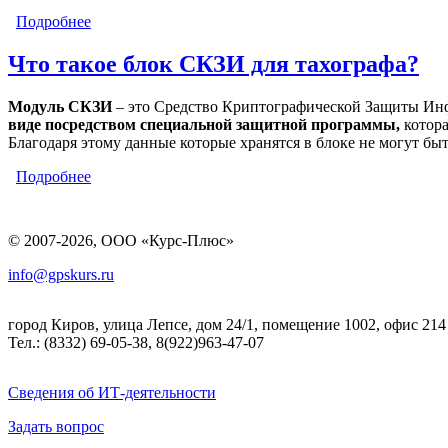
Подробнее
о Калибровка тахографа- что это? Для чего она пре
Что такое блок СКЗИ для тахографа?
Модуль СКЗИ
– это Средство Криптографической Защиты Инф
виде посредством специальной защитной программы,
котора
Благодаря этому данные которые хранятся в блоке не могут бы
Подробнее
о Что такое блок СКЗИ для тахографа?
Страницы
© 2007-2026, ООО «Курс-Плюс»
info@gpskurs.ru
город Киров, улица Лепсе, дом 24/1, помещение 1002, офис 214
Тел.: (8332) 69-05-38, 8(922)963-47-07
Сведения об ИТ-деятельности
Задать вопрос