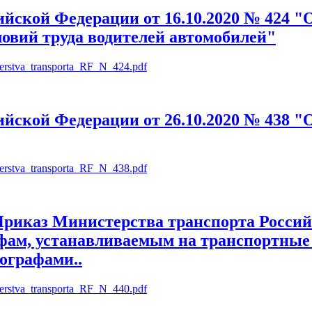
инадлежащих физическим лицам...
йской Федерации от 16.10.2020 № 424 
ловий труда водителей автомобилей"
isterstva_transporta_RF_N_424.pdf
ерации от 16.10.2020 № 424 "Об утверждении Особенностей реж
йской Федерации от 26.10.2020 № 438 
isterstva_transporta_RF_N_438.pdf
дерации от 26.10.2020 № 438 "Об утверждении Порядка оснащен
иказ Министерства транспорта Российс
фам, устанавливаемым на транспортные с
ографами..
isterstva_transporta_RF_N_440.pdf