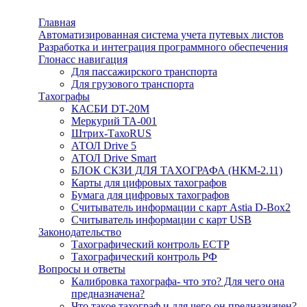
Главная
Автоматизированная система учета путевых листов
Разработка и интеграция программного обеспечения
Глонасс навигация
Для пассажирского транспорта
Для грузового транспорта
Тахографы
КАСБИ DT-20М
Меркурий ТА-001
Штрих-ТахоRUS
АТОЛ Drive 5
АТОЛ Drive Smart
БЛОК СКЗИ ДЛЯ ТАХОГРАФА (НКМ-2.11)
Карты для цифровых тахографов
Бумага для цифровых тахографов
Считыватель информации с карт Astia D-Box2
Считыватель информации с карт USB
Законодательство
Тахографический контроль ЕСТР
Тахографический контроль РФ
Вопросы и ответы
Калибровка тахографа- что это? Для чего она
предназначена?
Что такое тахограф и для чего он предназначен?